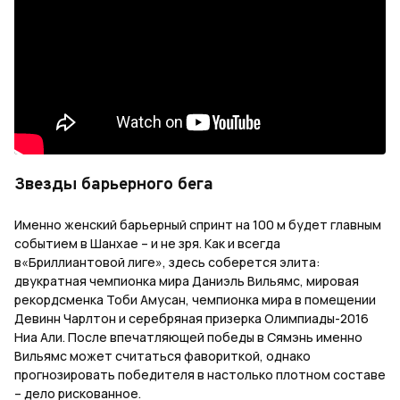
Звезды барьерного бега
Именно женский барьерный спринт на 100 м будет главным
событием в Шанхае – и не зря. Как и всегда
в«Бриллиантовой лиге», здесь соберется элита:
двукратная чемпионка мира Даниэль Вильямс, мировая
рекордсменка Тоби Амусан, чемпионка мира в помещении
Девинн Чарлтон и серебряная призерка Олимпиады-2016
Ниа Али. После впечатляющей победы в Сямэнь именно
Вильямс может считаться фавориткой, однако
прогнозировать победителя в настолько плотном составе
– дело рискованное.