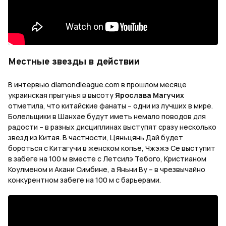
Местные звезды в действии
В интервью diamondleague.com в прошлом месяце
украинская прыгунья в высоту
Ярослава Магучих
отметила, что китайские фанаты – одни из лучших в мире.
Болельщики в Шанхае будут иметь немало поводов для
радости – в разных дисциплинах выступят сразу несколько
звезд из Китая. В частности, Цяньцянь Дай будет
бороться с Китагучи в женском копье, Чжэжэ Се выступит
в забеге на 100 м вместе с Летсилэ Тебого, Кристианом
Коулменом и Акани Симбине, а Яньни Ву – в чрезвычайно
конкурентном забеге на 100 м с барьерами.