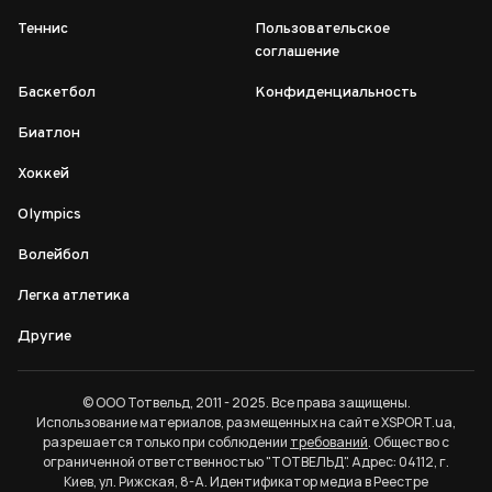
Теннис
Пользовательское
соглашение
Баскетбол
Конфиденциальность
Биатлон
Хоккей
Olympics
Волейбол
Легка атлетика
Другие
© ООО Тотвельд, 2011 - 2025. Все права защищены.
Использование материалов, размещенных на сайте XSPORT.ua,
разрешается только при соблюдении
требований
. Общество с
ограниченной ответственностью "ТОТВЕЛЬД". Адрес: 04112, г.
Киев, ул. Рижская, 8-А. Идентификатор медиа в Реестре