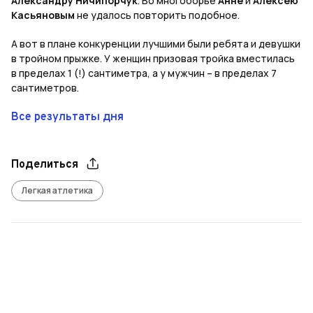
Александру Ничипорчук
. Во многоборье
Анне
и
Алексею
Касьяновым
не удалось повторить подобное.
А вот в плане конкуренции лучшими были ребята и девушки
в тройном прыжке. У женщин призовая тройка вместилась
в пределах 1 (!) сантиметра, а у мужчин – в пределах 7
сантиметров.
Все результаты дня
Поделиться
Легкая атлетика