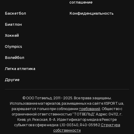
соглашение
Баскетбол
Конфиденциальность
Биатлон
Хоккей
Olympics
Волейбол
Легка атлетика
Другие
© ООО Тотвельд, 2011 - 2025. Все права защищены.
Использование материалов, размещенных на сайте XSPORT.ua,
разрешается только при соблюдении
требований
. Общество с
ограниченной ответственностью "ТОТВЕЛЬД". Адрес: 04112, г.
Киев, ул. Рижская, 8-А. Идентификатор медиа в Реестре
субъектов в сфере медиа: L10-00340, R40-05982
Структура
собственности