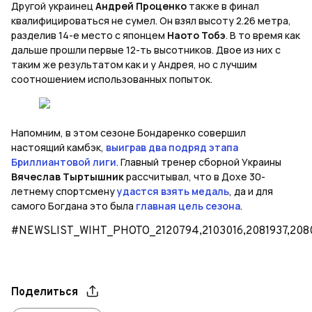
Другой украинец
Андрей Проценко
также в финал
квалифицироваться не сумел. Он взял высоту 2.26 метра,
разделив 14-е место с японцем
Наото Тобэ
. В то время как
дальше прошли первые 12-ть высотников. Двое из них с
таким же результатом как и у Андрея, но с лучшим
соотношением использованных попыток.
Напомним, в этом сезоне Бондаренко совершил
настоящий камбэк,
выиграв два подряд этапа
Бриллиантовой лиги
. Главный тренер сборной Украины
Вячеслав Тыртышник
рассчитывал, что в Дохе 30-
летнему спортсмену
удастся взять медаль
, да и для
самого Богдана это была
главная цель сезона
.
#NEWSLIST_WIHT_PHOTO_2120794,2103016,2081937,208
Поделиться