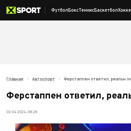
Футбол
Бокс
Теннис
Баскетбол
Хокке
Главная
•
Автоспорт
•
Ферстаппен ответил, реальн ли 
Ферстаппен ответил, реаль
02.04.2024, 08:28