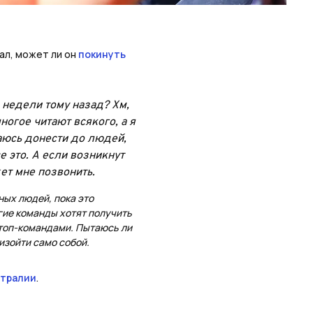
ал, может ли он
покинуть
е недели тому назад? Хм,
огое читают всякого, а я
ытаюсь донести до людей,
е это. А если возникнут
ет мне позвонить.
ных людей, пока это
гие команды хотят получить
и топ-командами. Пытаюсь ли
изойти само собой.
стралии
.