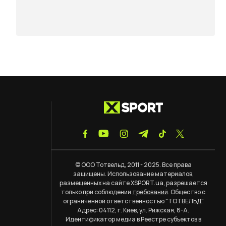
© ООО Тотвельд, 2011 - 2025. Все права
защищены. Использование материалов,
размещенных на сайте XSPORT.ua, разрешается
только при соблюдении
требований
. Общество с
ограниченной ответственностью "ТОТВЕЛЬД".
Адрес: 04112, г. Киев, ул. Рижская, 8-А.
Идентификатор медиа в Реестре субъектов в