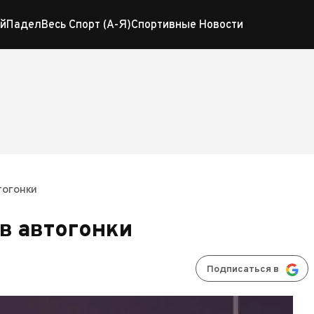
й
Падел
Весь Спорт (А-Я)
Спортивные Новости
тогонки
в автогонки
Подписаться в