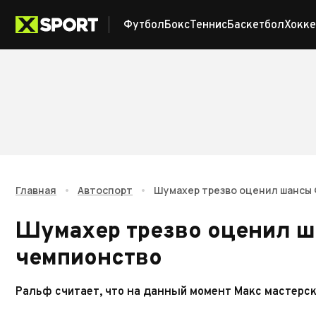
Футбол
Бокс
Теннис
Баскетбол
Хокке
Главная
•
Автоспорт
•
Шумахер трезво оценил шансы
Шумахер трезво оценил ш
чемпионство
Ральф считает, что на данный момент Макс мастерск