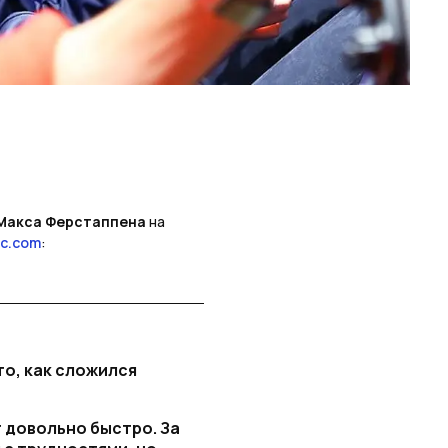
Макса Ферстаппена
на
ic.com
:
о, как сложился
 довольно быстро. За