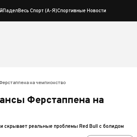
й
Падел
Весь Спорт (А-Я)
Спортивные Новости
 Ферстаппена на чемпионство
ансы Ферстаппена на
и скрывает реальные проблемы Red Bull с болидом