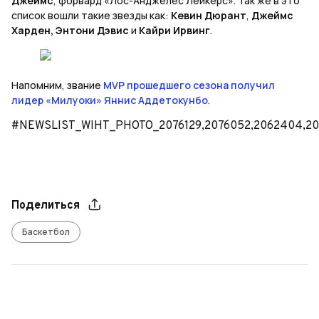
Джеймс
, форвард «Лос-Анджелес Лейкерс». Так же в это
список вошли такие звезды как:
Кевин Дюрант
,
Джеймс
Харден,
Энтони Дэвис
и
Кайри Ирвинг
.
Напомним, звание
MVP прошедшего сезона получил
лидер «Милуоки» Яннис Аддетокунбо
.
#NEWSLIST_WIHT_PHOTO_2076129,2076052,2062404,20
Поделиться
Баскетбол