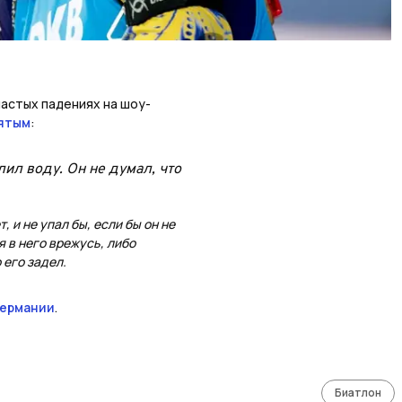
частых падениях на шоу-
ятым
:
лил воду. Он не думал, что
, и не упал бы, если бы он не
я в него врежусь, либо
 его задел.
Германии
.
Биатлон