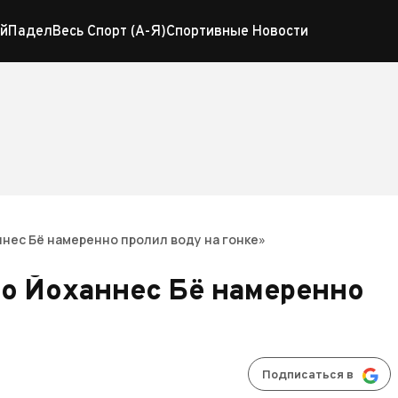
й
Падел
Весь Спорт (А-Я)
Спортивные Новости
нес Бё намеренно пролил воду на гонке»
то Йоханнес Бё намеренно
Подписаться в