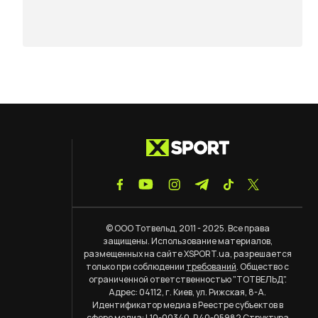
© ООО Тотвельд, 2011 - 2025. Все права
защищены. Использование материалов,
размещенных на сайте XSPORT.ua, разрешается
только при соблюдении
требований
. Общество с
ограниченной ответственностью "ТОТВЕЛЬД".
Адрес: 04112, г. Киев, ул. Рижская, 8-А.
Идентификатор медиа в Реестре субъектов в
сфере медиа: L10-00340, R40-05982
Структура