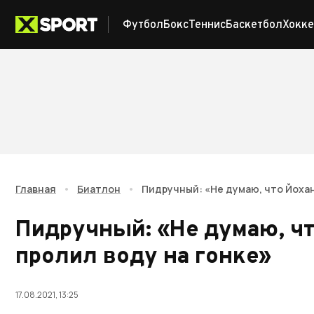
Футбол
Бокс
Теннис
Баскетбол
Хокке
Главная
•
Биатлон
•
Пидручный: «Не думаю, что Йохан
Пидручный: «Не думаю, ч
пролил воду на гонке»
17.08.2021, 13:25