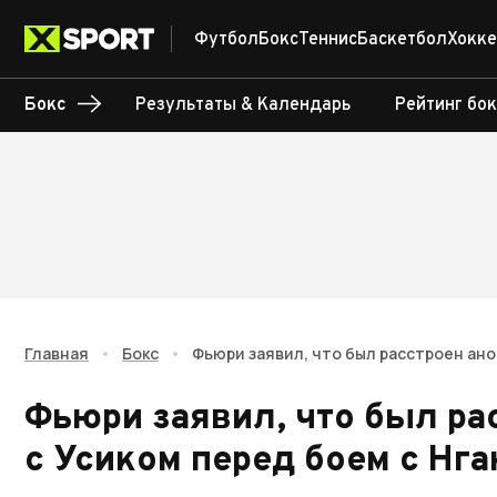
Футбол
Бокс
Теннис
Баскетбол
Хокке
Бокс
Результаты & Календарь
Рейтинг бо
Главная
•
Бокс
•
Фьюри заявил, что был расстроен ано
Фьюри заявил, что был ра
с Усиком перед боем с Нг