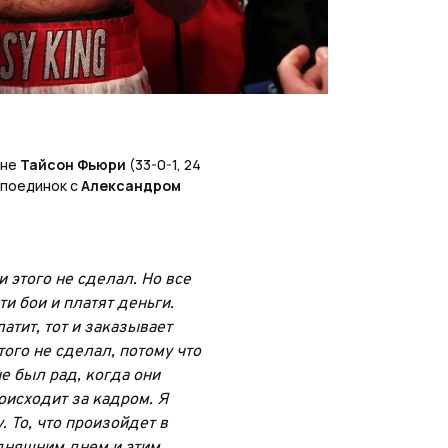
оне
Тайсон Фьюри
(33-0-1, 24
 поединок с
Александром
 этого не сделал. Но все
и бои и платят деньги.
атит, тот и заказывает
того не сделал, потому что
е был рад, когда они
оисходит за кадром. Я
 То, что произойдет в