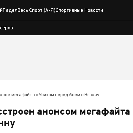
й
Падел
Весь Спорт (А-Я)
Спортивные Новости
ксеров
нсом мегафайта с Усиком перед боем с Нганну
сстроен анонсом мегафайта
анну