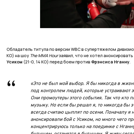
Обладатель титула по версии WBC в супертяжелом дивизи
КО) на шоу
The MMA Hour
заявил, что не хотел анонсировать
Усиком
(21-0, 14 KO) перед боем против
Фрэнсиса Нганну
.
«Это не был мой выбор. Я бы никогда в жизни
под контролем людей, которые устраивают эт
Они промоутеры этого события. Так что кто пл
музыку. Но если бы решал я, то никогда бы э
всегда считаю цыплят по осени. Поначалу я н
анонсировали бой с Усиком, но много чего пр
концентрируюсь только на поединке с Нганну.