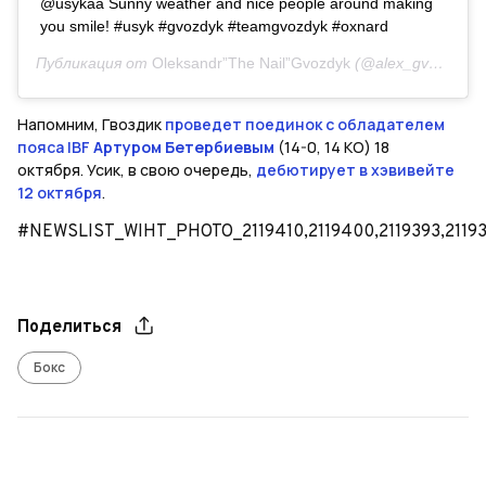
@usykaa Sunny weather and nice people around making
you smile! #usyk #gvozdyk #teamgvozdyk #oxnard
Публикация от
Oleksandr”The Nail”Gvozdyk
(@alex_gvozdyk)
1
Напомним, Гвоздик
проведет поединок с обладателем
пояса IBF
Артуром Бетербиевым
(14-0, 14 КО) 18
октября. Усик, в свою очередь,
дебютирует в хэвивейте
12 октября
.
#NEWSLIST_WIHT_PHOTO_2119410,2119400,2119393,211932
Поделиться
Бокс