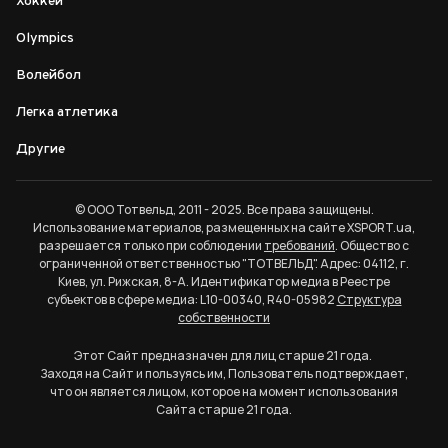
Хоккей
Olympics
Волейбол
Легка атлетика
Другие
© ООО Тотвельд, 2011 - 2025. Все права защищены.
Использование материалов, размещенных на сайте XSPORT.ua,
разрешается только при соблюдении
требований
. Общество с
ограниченной ответственностью "ТОТВЕЛЬД". Адрес: 04112, г.
Киев, ул. Рижская, 8-А. Идентификатор медиа в Реестре
субъектов в сфере медиа: L10-00340, R40-05982
Структура
собственности
Этот Сайт предназначен для лиц старше 21 года.
Заходя на Сайт и пользуясь им, Пользователь подтверждает,
что он является лицом, которое на момент использования
Сайта старше 21 года.