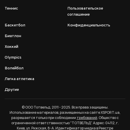
Теннис
Пользовательское
соглашение
Баскетбол
Конфиденциальность
Биатлон
Хоккей
Olympics
Волейбол
Легка атлетика
Другие
© ООО Тотвельд, 2011 - 2025. Все права защищены.
Использование материалов, размещенных на сайте XSPORT.ua,
разрешается только при соблюдении
требований
. Общество с
ограниченной ответственностью "ТОТВЕЛЬД". Адрес: 04112, г.
Киев, ул. Рижская, 8-А. Идентификатор медиа в Реестре