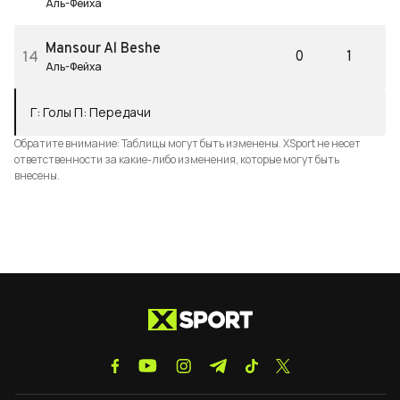
Аль-Фейха
Mansour Al Beshe
0
1
14
Аль-Фейха
Г
:
Голы
П
:
Передачи
Обратите внимание: Таблицы могут быть изменены. XSport не несет
ответственности за какие-либо изменения, которые могут быть
внесены.