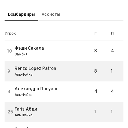
Бомбардиры
Ассисты
Игрок
Г
П
Фэшн Сакала
8
4
10
Замбия
Renzo Lopez Patron
8
1
9
Аль-Фейха
Алехандро Посуэло
4
4
8
Аль-Фейха
Faris Абди
1
1
25
Аль-Фейха