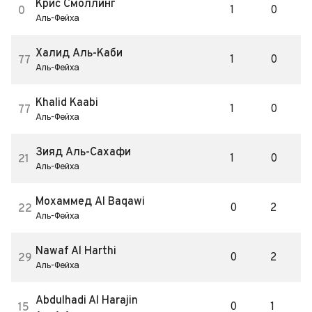
Крис Смоллинг
1
0
0
Аль-Фейха
Халид Аль-Каби
1
0
77
Аль-Фейха
Khalid Kaabi
1
0
77
Аль-Фейха
Зияд Аль-Сахафи
1
0
21
Аль-Фейха
Мохаммед Al Baqawi
0
2
22
Аль-Фейха
Nawaf Al Harthi
0
2
29
Аль-Фейха
Abdulhadi Al Harajin
0
1
15