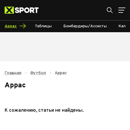
Аррас
Таблицы
Бомбардиры/Ассисты
Кален
Главная
•
Футбол
•
Аррас
Аррас
К сожалению, статьи не найдены.