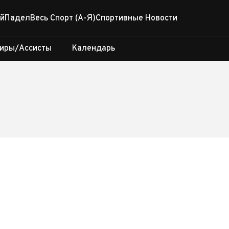
й
Падел
Весь Спорт (А-Я)
Спортивные Новости
иры/Ассисты
Календарь