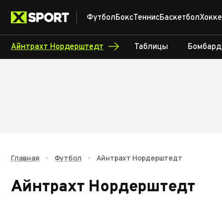
Футбол
Бокс
Теннис
Баскетбол
Хокке
Айнтрахт Нордерштедт
Таблицы
Бомбард
Главная
•
Футбол
•
Айнтрахт Нордерштедт
Айнтрахт Нордерштедт