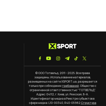
© ООО Тотвельд, 2011 - 2025. Все права
защищены. Использование материалов,
размещенных на сайте XSPORT.ua, разрешается
только при соблюдении
требований
. Общество с
ограниченной ответственностью "ТОТВЕЛЬД".
Адрес: 04112, г. Киев, ул. Рижская, 8-А.
Идентификатор медиа в Реестре субъектов в
сфере медиа: L10-00340, R40-05982
Структура