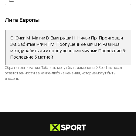
Лига Европы
О
:
Очки
М
:
Матчи
В
:
Выигрыши
Н
:
Ничьи
Пр
:
Проигрыши
ЗМ
:
Забитые мячи
ПМ
:
Пропущенные мячи
Р
:
Разница
между забитыми и пропущенными мячами
Последние 5
:
Последние 5 матчей
Обратите внимание: Таблицы могут быть изменены. XSport не несет
ответственности за какие-либо изменения, которые могут быть
внесены.