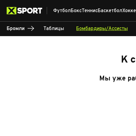
Футбол
Бокс
Теннис
Баскетбол
Хокке
Бромли
Таблицы
Бомбардиры/Ассисты
К 
Мы уже раб