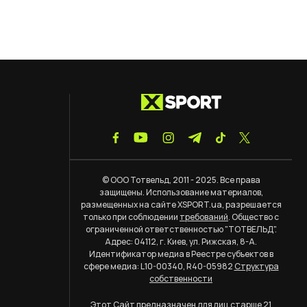
© ООО Тотвельд, 2011 - 2025. Все права
защищены. Использование материалов,
размещенных на сайте XSPORT.ua, разрешается
только при соблюдении
требований
. Общество с
ограниченной ответственностью "ТОТВЕЛЬД".
Адрес: 04112, г. Киев, ул. Рижская, 8-А.
Идентификатор медиа в Реестре субъектов в
сфере медиа: L10-00340, R40-05982
Структура
собственности
Этот Сайт предназначен для лиц старше 21