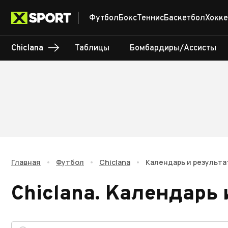
Футбол
Бокс
Теннис
Баскетбол
Хокке
Chiclana
Таблицы
Бомбардиры/Ассисты
Главная
•
Футбол
•
Chiclana
•
Календарь и результа
Chiclana
.
Календарь 