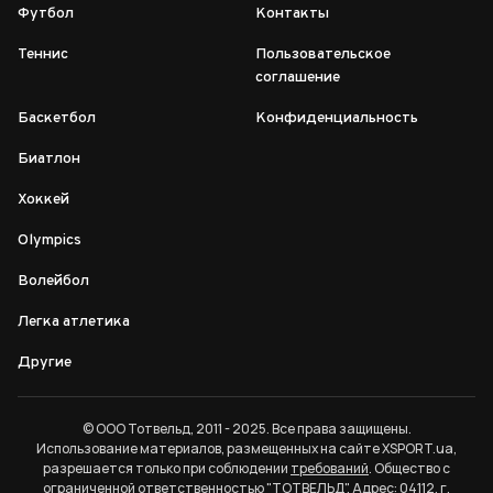
Футбол
Контакты
Теннис
Пользовательское
соглашение
Баскетбол
Конфиденциальность
Биатлон
Хоккей
Olympics
Волейбол
Легка атлетика
Другие
© ООО Тотвельд, 2011 - 2025. Все права защищены.
Использование материалов, размещенных на сайте XSPORT.ua,
разрешается только при соблюдении
требований
. Общество с
ограниченной ответственностью "ТОТВЕЛЬД". Адрес: 04112, г.