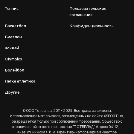
Теннис
Пользовательское
соглашение
Баскетбол
Конфиденциальность
Биатлон
Хоккей
Olympics
Волейбол
Легка атлетика
Другие
© ООО Тотвельд, 2011 - 2025. Все права защищены.
Использование материалов, размещенных на сайте XSPORT.ua,
разрешается только при соблюдении
требований
. Общество с
ограниченной ответственностью "ТОТВЕЛЬД". Адрес: 04112, г.
Киев, ул. Рижская, 8-А. Идентификатор медиа в Реестре