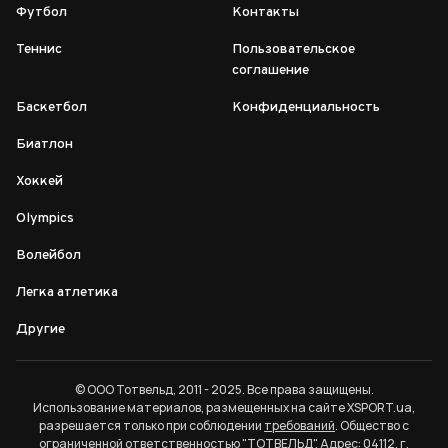
Футбол
Контакты
Теннис
Пользовательское
соглашение
Баскетбол
Конфиденциальность
Биатлон
Хоккей
Olympics
Волейбол
Легка атлетика
Другие
© ООО Тотвельд, 2011 - 2025. Все права защищены.
Использование материалов, размещенных на сайте XSPORT.ua,
разрешается только при соблюдении
требований
. Общество с
ограниченной ответственностью "ТОТВЕЛЬД". Адрес: 04112, г.