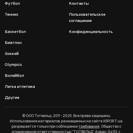
Футбол
Контакты
Теннис
Пользовательское
соглашение
Баскетбол
Конфиденциальность
Биатлон
Хоккей
Olympics
Волейбол
Легка атлетика
Другие
© ООО Тотвельд, 2011 - 2025. Все права защищены.
Использование материалов, размещенных на сайте XSPORT.ua,
разрешается только при соблюдении
требований
. Общество с
ограниченной ответственностью "ТОТВЕЛЬД". Адрес: 04112, г.