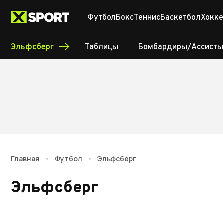
Футбол
Бокс
Теннис
Баскетбол
Хокке
Эльфсберг
Таблицы
Бомбардиры/Ассисты
Главная
•
Футбол
•
Эльфсберг
Эльфсберг