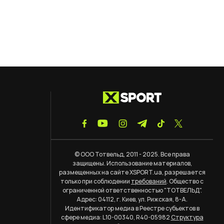
© ООО Тотвельд, 2011 - 2025. Все права
защищены. Использование материалов,
размещенных на сайте XSPORT.ua, разрешается
только при соблюдении
требований
. Общество с
ограниченной ответственностью "ТОТВЕЛЬД".
Адрес: 04112, г. Киев, ул. Рижская, 8-А.
Идентификатор медиа в Реестре субъектов в
сфере медиа: L10-00340, R40-05982
Структура