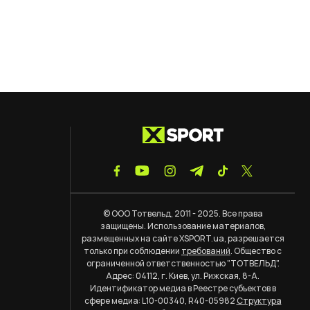
© ООО Тотвельд, 2011 - 2025. Все права
защищены. Использование материалов,
размещенных на сайте XSPORT.ua, разрешается
только при соблюдении
требований
. Общество с
ограниченной ответственностью "ТОТВЕЛЬД".
Адрес: 04112, г. Киев, ул. Рижская, 8-А.
Идентификатор медиа в Реестре субъектов в
сфере медиа: L10-00340, R40-05982
Структура