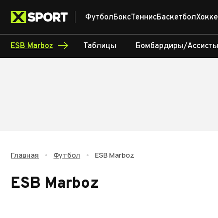
Футбол
Бокс
Теннис
Баскетбол
Хокке
ESB Marboz
Таблицы
Бомбардиры/Ассист
Главная
•
Футбол
•
ESB Marboz
ESB Marboz