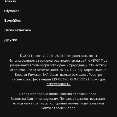
Хоккей
Olympics
Волейбол
Легка атлетика
Другие
© ООО Тотвельд, 2011 - 2025. Все права защищены.
Использование материалов, размещенных на сайте XSPORT.ua,
разрешается только при соблюдении
требований
. Общество с
ограниченной ответственностью "ТОТВЕЛЬД". Адрес: 04112, г.
Киев, ул. Рижская, 8-А. Идентификатор медиа в Реестре
субъектов в сфере медиа: L10-00340, R40-05982
Структура
собственности
Этот Сайт предназначен для лиц старше 21 года.
Заходя на Сайт и пользуясь им, Пользователь подтверждает,
что он является лицом, которое на момент использования
Сайта старше 21 года.