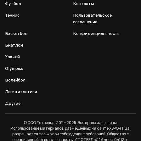
Футбол
Контакты
Теннис
Пользовательское
соглашение
Баскетбол
Конфиденциальность
Биатлон
Хоккей
Olympics
Волейбол
Легка атлетика
Другие
© ООО Тотвельд, 2011 - 2025. Все права защищены.
Использование материалов, размещенных на сайте XSPORT.ua,
разрешается только при соблюдении
требований
. Общество с
ограниченной ответственностью "ТОТВЕЛЬД". Адрес: 04112, г.