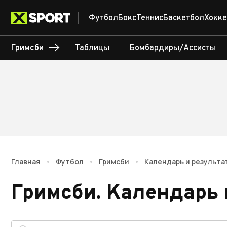
Футбол
Бокс
Теннис
Баскетбол
Хокке
Гримсби
Таблицы
Бомбардиры/Ассисты
Главная
•
Футбол
•
Гримсби
•
Календарь и результа
Гримсби
.
Календарь 