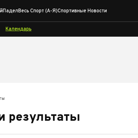
й
Падел
Весь Спорт (А-Я)
Спортивные Новости
Календарь
ты
и результаты