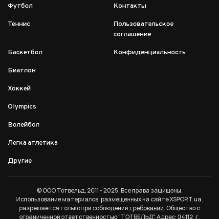
Футбол
Контакты
Теннис
Пользовательское
соглашение
Баскетбол
Конфиденциальность
Биатлон
Хоккей
Olympics
Волейбол
Легка атлетика
Другие
© ООО Тотвельд, 2011 - 2025. Все права защищены.
Использование материалов, размещенных на сайте XSPORT.ua,
разрешается только при соблюдении
требований
. Общество с
ограниченной ответственностью "ТОТВЕЛЬД". Адрес: 04112, г.