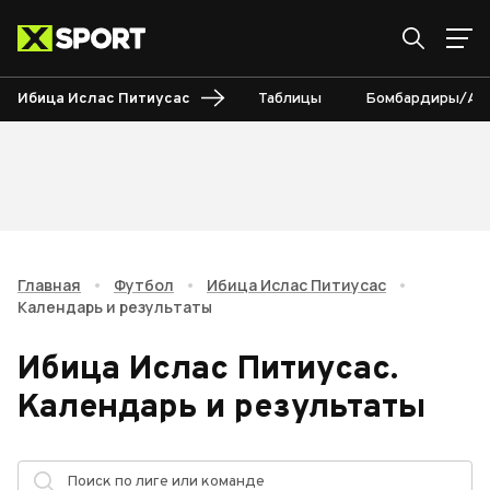
Ибица Ислас Питиусас
Таблицы
Бомбардиры/Ас
Главная
•
Футбол
•
Ибица Ислас Питиусас
•
Календарь и результаты
Ибица Ислас Питиусас
.
Календарь и результаты