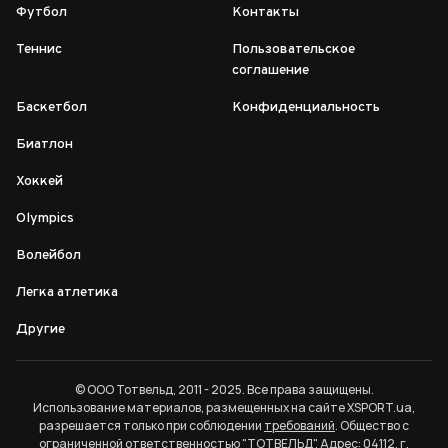
Футбол
Контакты
Теннис
Пользовательское
соглашение
Баскетбол
Конфиденциальность
Биатлон
Хоккей
Olympics
Волейбол
Легка атлетика
Другие
© ООО Тотвельд, 2011 - 2025. Все права защищены.
Использование материалов, размещенных на сайте XSPORT.ua,
разрешается только при соблюдении
требований
. Общество с
ограниченной ответственностью "ТОТВЕЛЬД". Адрес: 04112, г.