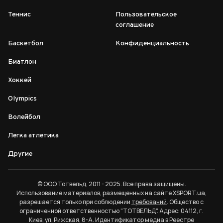
Теннис
Пользовательское
соглашение
Баскетбол
Конфиденциальность
Биатлон
Хоккей
Olympics
Волейбол
Легка атлетика
Другие
© ООО Тотвельд, 2011 - 2025. Все права защищены.
Использование материалов, размещенных на сайте XSPORT.ua,
разрешается только при соблюдении
требований
. Общество с
ограниченной ответственностью "ТОТВЕЛЬД". Адрес: 04112, г.
Киев, ул. Рижская, 8-А. Идентификатор медиа в Реестре