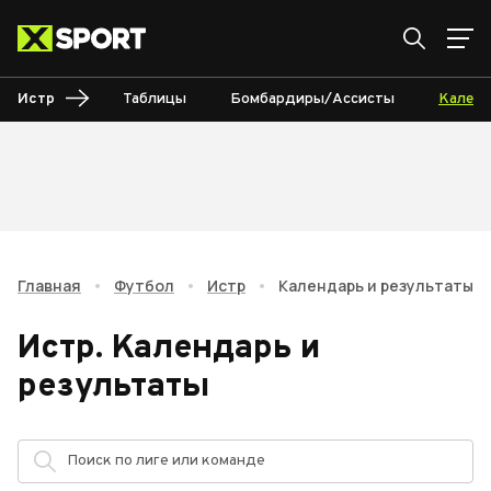
Истр
Таблицы
Бомбардиры/Ассисты
Календ
Главная
•
Футбол
•
Истр
•
Календарь и результаты
Истр
.
Календарь и
результаты