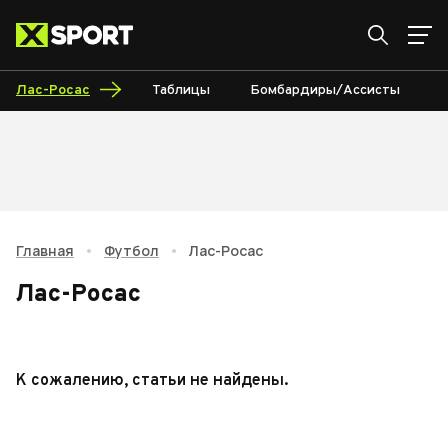
Лас-Росас
Таблицы
Бомбардиры/Ассисты
К
Главная
•
Футбол
•
Лас-Росас
Лас-Росас
К сожалению, статьи не найдены.