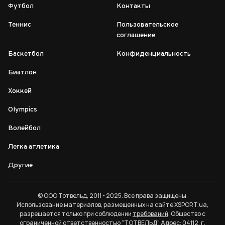
Футбол
Контакты
Теннис
Пользовательское
соглашение
Баскетбол
Конфиденциальность
Биатлон
Хоккей
Olympics
Волейбол
Легка атлетика
Другие
© ООО Тотвельд, 2011 - 2025. Все права защищены.
Использование материалов, размещенных на сайте XSPORT.ua,
разрешается только при соблюдении
требований
. Общество с
ограниченной ответственностью "ТОТВЕЛЬД". Адрес: 04112, г.