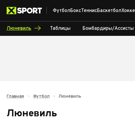
Футбол
Бокс
Теннис
Баскетбол
Хокке
Люневиль
Таблицы
Бомбардиры/Ассисты
Главная
•
Футбол
•
Люневиль
Люневиль