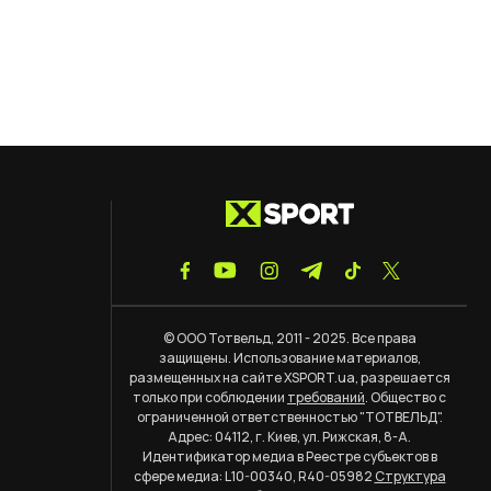
© ООО Тотвельд, 2011 - 2025. Все права
защищены. Использование материалов,
размещенных на сайте XSPORT.ua, разрешается
только при соблюдении
требований
. Общество с
ограниченной ответственностью "ТОТВЕЛЬД".
Адрес: 04112, г. Киев, ул. Рижская, 8-А.
Идентификатор медиа в Реестре субъектов в
сфере медиа: L10-00340, R40-05982
Структура