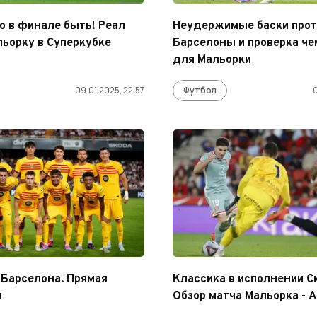
о в финале быть! Реал
Неудержимые баски прот
ьорку в Суперкубке
Барселоны и проверка ч
для Мальорки
09.01.2025, 22:57
Футбол
0
 Барселона. Прямая
Классика в исполнении С
я
Обзор матча Мальорка - 