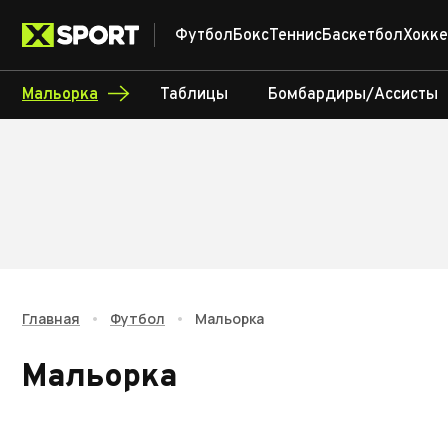
Футбол
Бокс
Теннис
Баскетбол
Хокке
Мальорка
Таблицы
Бомбардиры/Ассисты
Главная
•
Футбол
•
Мальорка
Мальорка