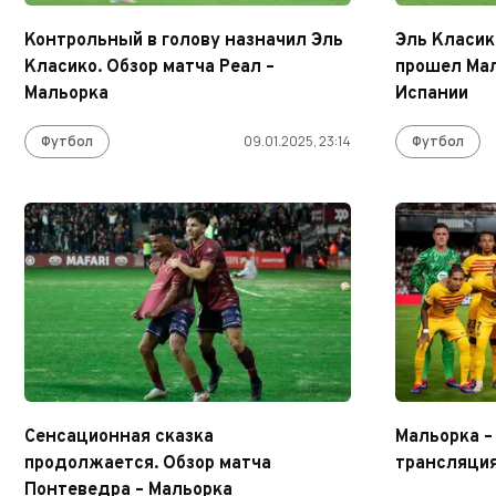
Контрольный в голову назначил Эль
Эль Класик
Класико. Обзор матча Реал –
прошел Мал
Мальорка
Испании
Футбол
09.01.2025, 23:14
Футбол
Сенсационная сказка
Мальорка –
продолжается. Обзор матча
трансляци
Понтеведра – Мальорка