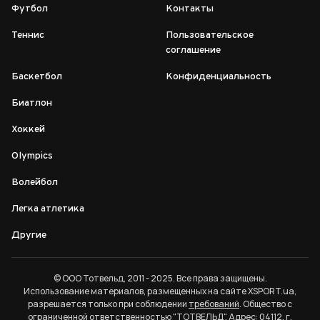
Футбол
Контакты
Теннис
Пользовательское
соглашение
Баскетбол
Конфиденциальность
Биатлон
Хоккей
Olympics
Волейбол
Легка атлетика
Другие
© ООО Тотвельд, 2011 - 2025. Все права защищены.
Использование материалов, размещенных на сайте XSPORT.ua,
разрешается только при соблюдении
требований
. Общество с
ограниченной ответственностью "ТОТВЕЛЬД". Адрес: 04112, г.