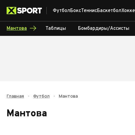
Футбол
Бокс
Теннис
Баскетбол
Хокке
Мантова
Таблицы
Бомбардиры/Ассисты
Главная
•
Футбол
•
Мантова
Мантова