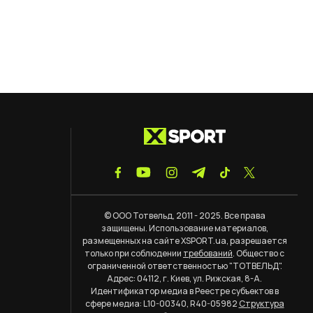
© ООО Тотвельд, 2011 - 2025. Все права
защищены. Использование материалов,
размещенных на сайте XSPORT.ua, разрешается
только при соблюдении
требований
. Общество с
ограниченной ответственностью "ТОТВЕЛЬД".
Адрес: 04112, г. Киев, ул. Рижская, 8-А.
Идентификатор медиа в Реестре субъектов в
сфере медиа: L10-00340, R40-05982
Структура