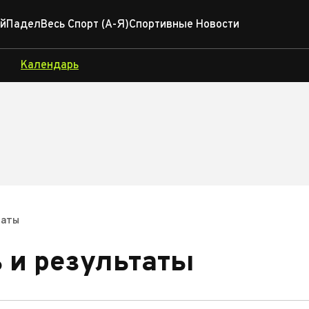
й
Падел
Весь Спорт (А-Я)
Спортивные Новости
Календарь
таты
 и результаты