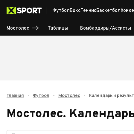
Футбол
Бокс
Теннис
Баскетбол
Хокке
Мостолес
Таблицы
Бомбардиры/Ассисты
Главная
•
Футбол
•
Мостолес
•
Календарь и резуль
Мостолес
.
Календарь