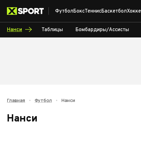
Футбол
Бокс
Теннис
Баскетбол
Хокке
Нанси
Таблицы
Бомбардиры/Ассисты
Главная
•
Футбол
•
Нанси
Нанси