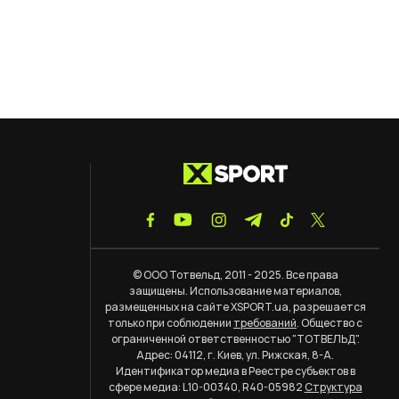
© ООО Тотвельд, 2011 - 2025. Все права
защищены. Использование материалов,
размещенных на сайте XSPORT.ua, разрешается
только при соблюдении
требований
. Общество с
ограниченной ответственностью "ТОТВЕЛЬД".
Адрес: 04112, г. Киев, ул. Рижская, 8-А.
Идентификатор медиа в Реестре субъектов в
сфере медиа: L10-00340, R40-05982
Структура