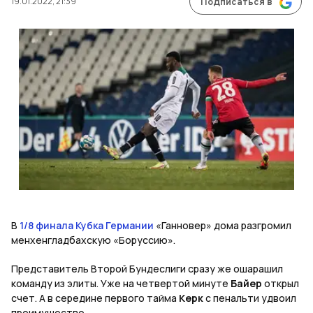
19.01.2022, 21:39
Подписаться в
В
1/8 финала Кубка Германии
«Ганновер» дома разгромил
менхенгладбахскую «Боруссию».
Представитель Второй Бундеслиги сразу же ошарашил
команду из элиты. Уже на четвертой минуте
Байер
открыл
счет. А в середине первого тайма
Керк
с пенальти удвоил
преимущество.