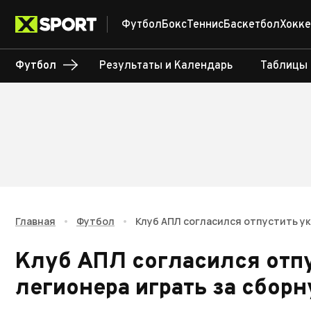
Футбол
Бокс
Теннис
Баскетбол
Хокке
Футбол
Результаты и Календарь
Таблицы
Главная
•
Футбол
•
Клуб АПЛ согласился отпустить ук
Клуб АПЛ согласился отп
легионера играть за сбор