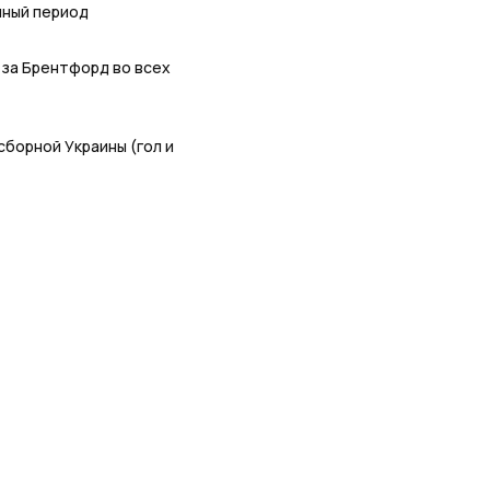
нный период
 за Брентфорд во всех
борной Украины (гол и