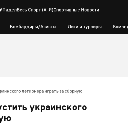
й
Падел
Весь Спорт (А-Я)
Спортивные Новости
Бомбардиры/Асисты
Лиги и турниры
Коман
раинского легионера играть за сборную
устить украинского
ную