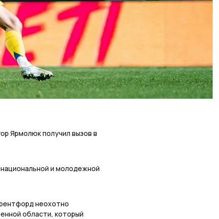
гор Ярмолюк получил вызов в
х национальной и молодежной
 Брентфорд неохотно
ренной области, который