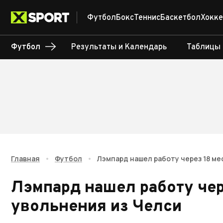
Футбол
Бокс
Теннис
Баскетбол
Хокке
Футбол
Результаты и Календарь
Таблицы
Главная
•
Футбол
•
Лэмпард нашел работу через 18 ме
Лэмпард нашел работу чер
увольнения из Челси