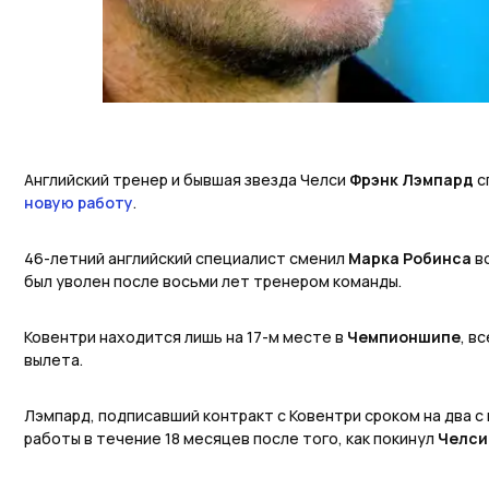
Английский тренер и бывшая звезда Челси
Фрэнк Лэмпард
с
новую работу
.
46-летний английский специалист сменил
Марка Робинса
в
был уволен после восьми лет тренером команды.
Ковентри находится лишь на 17-м месте в
Чемпионшипе
, в
вылета.
Лэмпард, подписавший контракт с Ковентри сроком на два с 
работы в течение 18 месяцев после того, как покинул
Челси