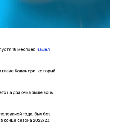
пустя 18 месяцев
нашел
о главе
Ковентри
, который
сего на два очка выше зоны
половиной года, был без
в конце сезона 2022/23.