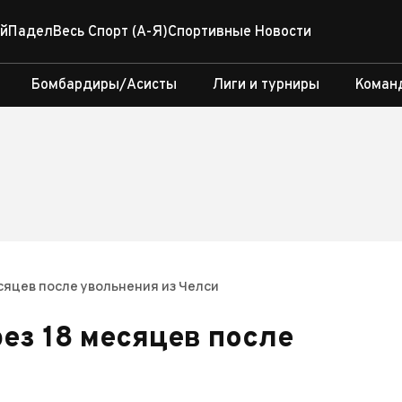
й
Падел
Весь Спорт (А-Я)
Спортивные Новости
Бомбардиры/Асисты
Лиги и турниры
Коман
сяцев после увольнения из Челси
ез 18 месяцев после