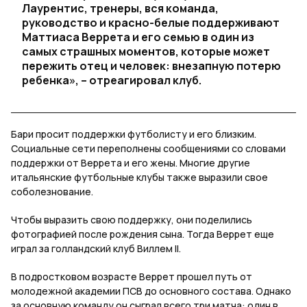
Лаурентис, тренеры, вся команда,
руководство и красно-белые поддерживают
Маттиаса Веррета и его семью в один из
самых страшных моментов, которые может
пережить отец и человек: внезапную потерю
ребенка», – отреагировал клуб.
Бари просит поддержки футболисту и его близким.
Социальные сети переполнены сообщениями со словами
поддержки от Веррета и его жены. Многие другие
итальянские футбольные клубы также выразили свое
соболезнование.
Чтобы выразить свою поддержку, они поделились
фотографией после рождения сына. Тогда Веррет еще
играл за голландский клуб Виллем II.
В подростковом возрасте Веррет прошел путь от
молодежной академии ПСВ до основного состава. Однако
за основную команду он сыграл всего три матча: один в