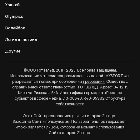
Хоккей
Olympics
Волейбол
Легка атлетика
Другие
© ООО Тотвельд, 2011 - 2025. Все права защищены.
Использование материалов, размещенных на сайте XSPORT.ua,
разрешается только при соблюдении
требований
. Общество с
ограниченной ответственностью "ТОТВЕЛЬД". Адрес: 04112, г.
Киев, ул. Рижская, 8-А. Идентификатор медиа в Реестре
субъектов в сфере медиа: L10-00340, R40-05982
Структура
собственности
Этот Сайт предназначен для лиц старше 21 года.
Заходя на Сайт и пользуясь им, Пользователь подтверждает,
что он является лицом, которое на момент использования
Сайта старше 21 года.