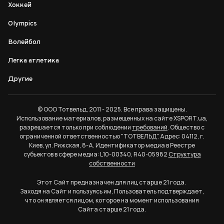
Хоккей
Olympics
Волейбол
Легка атлетика
Другие
© ООО Тотвельд, 2011 - 2025. Все права защищены.
Использование материалов, размещенных на сайте XSPORT.ua,
разрешается только при соблюдении
требований
. Общество с
ограниченной ответственностью "ТОТВЕЛЬД". Адрес: 04112, г.
Киев, ул. Рижская, 8-А. Идентификатор медиа в Реестре
субъектов в сфере медиа: L10-00340, R40-05982
Структура
собственности
Этот Сайт предназначен для лиц старше 21 года.
Заходя на Сайт и пользуясь им, Пользователь подтверждает,
что он является лицом, которое на момент использования
Сайта старше 21 года.