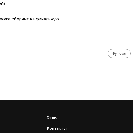
й).
заявке сборных на финальную
Футбол
О нас
Контакты