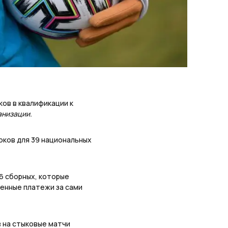
ков в квалификации к
анизации.
оков для 39 национальных
16 сборных, которые
енные платежи за сами
в на стыковые матчи