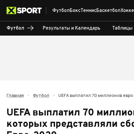
Футбол
Бокс
Теннис
Баскетбол
Хокке
Футбол
Результаты и Календарь
Таблицы
Главная
•
Футбол
•
UEFA выплатил 70 миллионов евро 
UEFA выплатил 70 миллион
которых представляли сб