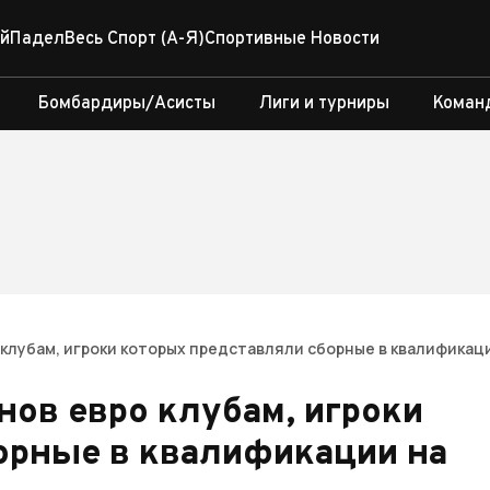
й
Падел
Весь Спорт (А-Я)
Спортивные Новости
Бомбардиры/Асисты
Лиги и турниры
Коман
клубам, игроки которых представляли сборные в квалификац
ов евро клубам, игроки
орные в квалификации на