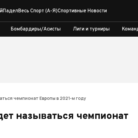
й
Падел
Весь Спорт (А-Я)
Спортивные Новости
Бомбардиры/Асисты
Лиги и турниры
Коман
ваться чемпионат Европы в 2021-м году
удет называться чемпионат