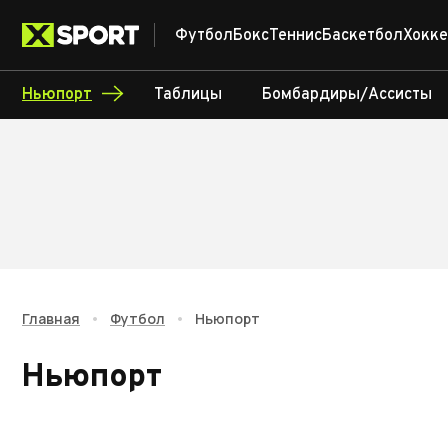
Футбол
Бокс
Теннис
Баскетбол
Хокке
Ньюпорт
Таблицы
Бомбардиры/Ассисты
Главная
•
Футбол
•
Ньюпорт
Ньюпорт