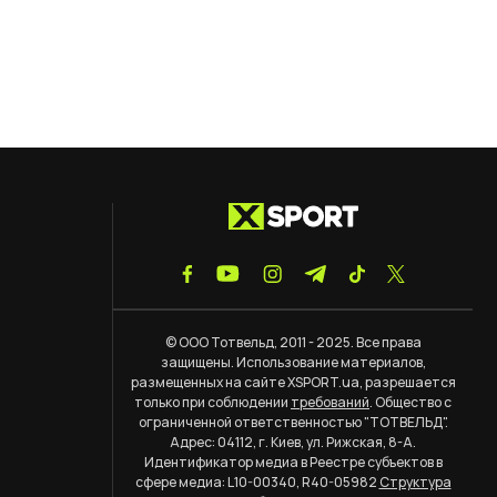
© ООО Тотвельд, 2011 - 2025. Все права
защищены. Использование материалов,
размещенных на сайте XSPORT.ua, разрешается
только при соблюдении
требований
. Общество с
ограниченной ответственностью "ТОТВЕЛЬД".
Адрес: 04112, г. Киев, ул. Рижская, 8-А.
Идентификатор медиа в Реестре субъектов в
сфере медиа: L10-00340, R40-05982
Структура