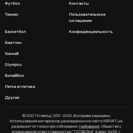
Футбол
Контакты
Теннис
Пользовательское
соглашение
Баскетбол
Конфиденциальность
Биатлон
Хоккей
Olympics
Волейбол
Легка атлетика
Другие
© ООО Тотвельд, 2011 - 2025. Все права защищены.
Использование материалов, размещенных на сайте XSPORT.ua,
разрешается только при соблюдении
требований
. Общество с
ограниченной ответственностью "ТОТВЕЛЬД". Адрес: 04112, г.