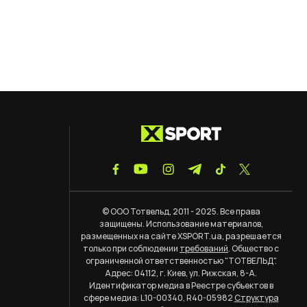
© ООО Тотвельд, 2011 - 2025. Все права
защищены. Использование материалов,
размещенных на сайте XSPORT.ua, разрешается
только при соблюдении
требований
. Общество с
ограниченной ответственностью "ТОТВЕЛЬД".
Адрес: 04112, г. Киев, ул. Рижская, 8-А.
Идентификатор медиа в Реестре субъектов в
сфере медиа: L10-00340, R40-05982
Структура