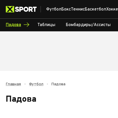
Футбол
Бокс
Теннис
Баскетбол
Хокке
Падова
Таблицы
Бомбардиры/Ассисты
Главная
•
Футбол
•
Падова
Падова