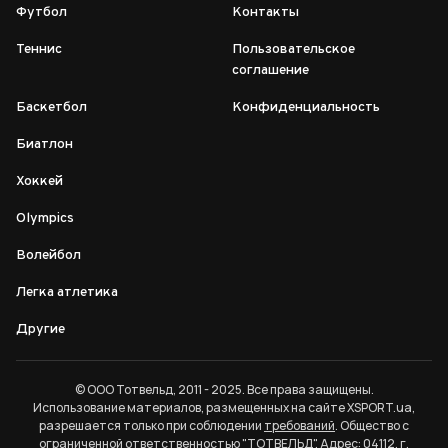
Футбол
Контакты
Теннис
Пользовательское
соглашение
Баскетбол
Конфиденциальность
Биатлон
Хоккей
Olympics
Волейбол
Легка атлетика
Другие
© ООО Тотвельд, 2011 - 2025. Все права защищены.
Использование материалов, размещенных на сайте XSPORT.ua,
разрешается только при соблюдении
требований
. Общество с
ограниченной ответственностью "ТОТВЕЛЬД". Адрес: 04112, г.