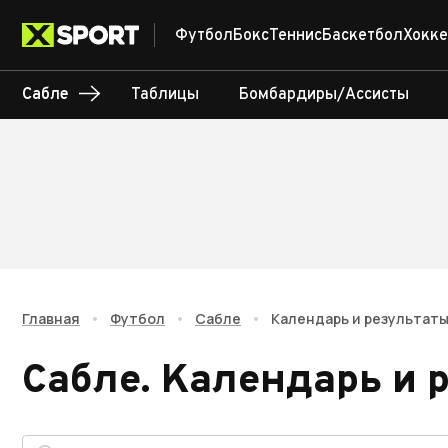
Футбол
Бокс
Теннис
Баскетбол
Хокке
Сабле
Таблицы
Бомбардиры/Ассисты
Главная
•
Футбол
•
Сабле
•
Календарь и результат
Сабле
.
Календарь и 