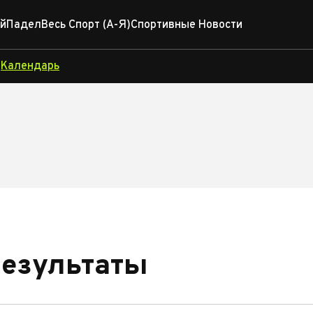
й
Падел
Весь Спорт (А-Я)
Спортивные Новости
Календарь
ы
результаты